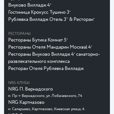
Внуково Вилладж 4
★
Гостиница Крокусc Тушино 3
★
Рублевка Вилладж Отель 3* & Ресторан
★
РЕСТОРАНЫ
Рестораны Бутика Комнат 5
★
Рестораны Отеля Мандарин Москваl 4
★
Рестораны Внуково Вилладж 4
санаторно-
★
развлекательного комплекса
Ресторан Отеля Рублевка Вилладж
NRG-КЛУБЫ
NRG П. Вернадского
м. Пр-т Вернадского, ул. Лобачевского, 74
NRG Картмазово
м. Саларьево, Картмазово, Киевская улица, 4