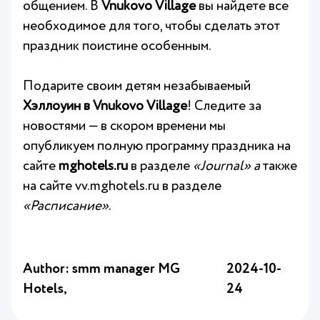
общением. В
Vnukovo Village
вы найдете все
необходимое для того, чтобы сделать этот
праздник поистине особенным.
Подарите своим детям незабываемый
Хэллоуин в Vnukovo Village
! Следите за
новостями — в скором времени мы
опубликуем полную программу праздника на
сайте
mghotels.ru
в разделе
«Journal» а
также
на сайте
vv.mghotels.ru
в разделе
«Расписание»
.
Author: smm manager MG
2024-10-
Hotels,
24