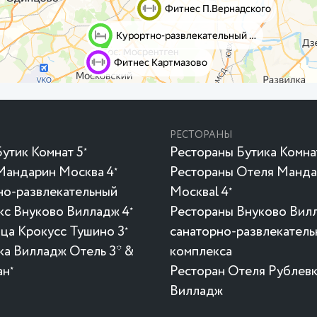
РЕСТОРАНЫ
утик Комнат 5
Рестораны Бутика Комна
★
Мандарин Москва 4
Рестораны Отеля Манд
★
но-развлекательный
Москваl 4
★
кс Внуково Вилладж 4
Рестораны Внуково Вил
★
ица Крокусc Тушино 3
санаторно-развлекатель
★
ка Вилладж Отель 3* &
комплекса
ан
Ресторан Отеля Рублев
★
Вилладж