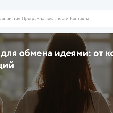
роприятия
Программа лояльности
Контакты
для обмена идеями: от к
ций