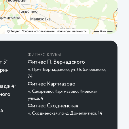
ФИТНЕС-КЛУБЫ
т 5
Фитнес П. Вернадского
★
арин
м. Пр-т Вернадского, ул. Лобачевского,
74
Фитнес Картмазово
ладж 4
★
м. Саларьево, Картмазово, Киевская
ного
улица, 4
Фитнес Сходненская
ка
м. Сходненская, пр-д Донелайтиса, 14