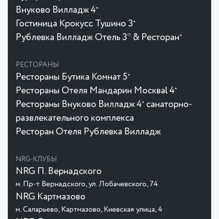
Внуково Вилладж 4
★
Гостиница Крокусc Тушино 3
★
Рублевка Вилладж Отель 3* & Ресторан
★
РЕСТОРАНЫ
Рестораны Бутика Комнат 5
★
Рестораны Отеля Мандарин Москваl 4
★
Рестораны Внуково Вилладж 4
санаторно-
★
развлекательного комплекса
Ресторан Отеля Рублевка Вилладж
NRG-КЛУБЫ
NRG П. Вернадского
м. Пр-т Вернадского, ул. Лобачевского, 74
NRG Картмазово
м. Саларьево, Картмазово, Киевская улица, 4