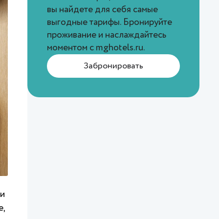
вы найдете для себя самые
выгодные тарифы. Бронируйте
проживание и наслаждайтесь
моментом с
mghotels.ru
.
Забронировать
 и
е,