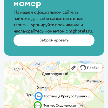
номер
На нашем официальном сайте вы
найдете для себя самые выгодные
тарифы. Бронируйте проживание и
наслаждайтесь моментом с
mghotels.ru
.
Забронировать