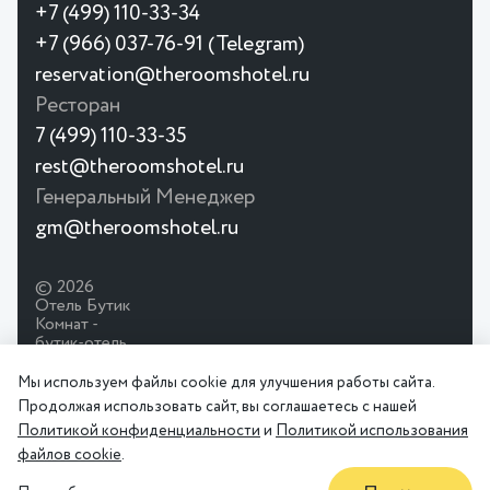
+7 (499) 110-33-34
+7 (966) 037-76-91 (Telegram)
reservation@theroomshotel.ru
Ресторан
7 (499) 110-33-35
rest@theroomshotel.ru
Генеральный Менеджер
gm@theroomshotel.ru
© 2026
Отель Бутик
Комнат -
бутик-отель
Политика
Пользовательское
премиум
конфиденциальности
соглашение
класса на
Мы используем файлы cookie для улучшения работы сайта.
Таганской,
Продолжая использовать сайт, вы соглашаетесь с нашей
город
Политикой конфиденциальности
и
Политикой использования
Москва.
файлов cookie
.