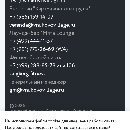
rest@vnukovovillage.ru
Ресторан "Картмазовские пруды"
+7 (985) 159-14-07
veranda@vnukovovillage.ru
Лаундж-бар "Мята Lounge"
+7 (499) 444-11-57
+7 (991) 779-26-69 (WA)
Фитнес, бассейн и спа
+7 (499) 288-85-78 или 106
sal@nrg.fitness
Генеральный менеджер
gm@vnukovovillage.ru
© 2026
Гостевой дом в д. Картмазово - Курортно-
развлекательный комплекс Внуково Вилладж.
Официальный сайт. Отдых в Подмосковье с детьми.
Мы используем файлы cookie для улучшения работы сайта.
Фитнес, бассейн, Spa.
Продолжая использовать сайт, вы соглашаетесь с нашей