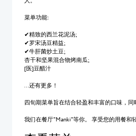
人。
菜单功能:
✔精致的西兰花泥汤;
✔罗宋汤豆精益;
✔牛肝菌炒土豆;
杏干和坚果混合物烤南瓜;
[医]豆醋汁
...还有更多！
四旬期菜单旨在结合轻盈和丰富的口味，同
我们在餐厅"Manki"等你。 享受您的用餐