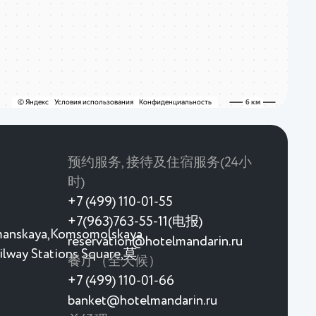
预约服务, 接待及住宿服务(24小
时)
+7 (499) 110-01-55
+7(963)763-55-11(电报)
umanskaya,Komsomolskaya
reservation@hotelmandarin.ru
ilway Stations Square,莫
餐厅（全天候）
+7 (499) 110-01-66
banket@hotelmandarin.ru