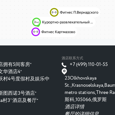
酒店联系方式
店拥有5间客房
+7 (499) 110-01-55
★
文华酒店4
★
23Olkhovskaya
沃村4号度假村及娱乐中
St.,Krasnoselskaya,Ba
metro stations,Three Ra
斯图西诺3号酒店
★
斯科,105066,俄罗斯
evka村3*酒店及餐厅
★
酒店详情
餐厅的详细信息