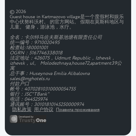
© 2026
Guest house in Kartmazovo village是一个度假村和娱乐
中心伏努科沃村。 的官方网站。 假期在莫斯科地区与
儿童。 健身，游泳池，水疗。
全名：卡尔特马佐夫斯基池塘有限责任公司
统一编号：9710020495
检查站:180001001
OGRN：5167746338018
法定地址：426075，Udmurt Republic，Izhevsk，
izhevsk，ul。 Molodezhnaya,house72,apartment39公
寓
总干事：Huseynova Emilia Alibalovna
sales@mghotels.ru
付款户口
帐号：40702810310000054755
银行：JSC"TBank"
电话：044525974
通讯账号：30101810145250000974
隐私政策
用户协议
Правила проживания