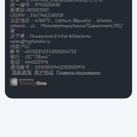
全名：卡尔特马佐夫斯基池塘有限责任公司
统一编号：9710020495
检查站:180001001
OGRN：5167746338018
法定地址：426075，Udmurt Republic，Izhevsk，
izhevsk，ul。 Molodezhnaya,house72,apartment39公
寓
总干事：Huseynova Emilia Alibalovna
sales@mghotels.ru
付款户口
帐号：40702810310000054755
银行：JSC"TBank"
电话：044525974
通讯账号：30101810145250000974
隐私政策
用户协议
Правила проживания