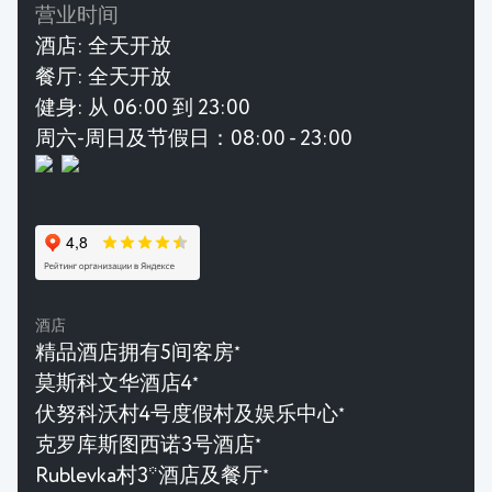
营业时间
酒店:
全天开放
餐厅:
全天开放
健身:
从 06:00 到 23:00
周六-周日及节假日：08:00 - 23:00
酒店
精品酒店拥有5间客房
★
莫斯科文华酒店4
★
伏努科沃村4号度假村及娱乐中心
★
克罗库斯图西诺3号酒店
★
Rublevka村3*酒店及餐厅
★