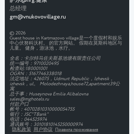
萨尔@nrg.健康
总经理
gm@vnukovovillage.ru
© 2026
Guest house in Kartmazovo village是一个度假村和娱乐
中心伏努科沃村。 的官方网站。 假期在莫斯科地区与
儿童。 健身，游泳池，水疗。
全名：卡尔特马佐夫斯基池塘有限责任公司
统一编号：9710020495
检查站:180001001
OGRN：5167746338018
法定地址：426075，Udmurt Republic，Izhevsk，
izhevsk，ul。 Molodezhnaya,house72,apartment39公
寓
总干事：Huseynova Emilia Alibalovna
sales@mghotels.ru
付款户口
帐号：40702810310000054755
银行：JSC"TBank"
电话：044525974
通讯账号：30101810145250000974
隐私政策
用户协议
Правила проживания