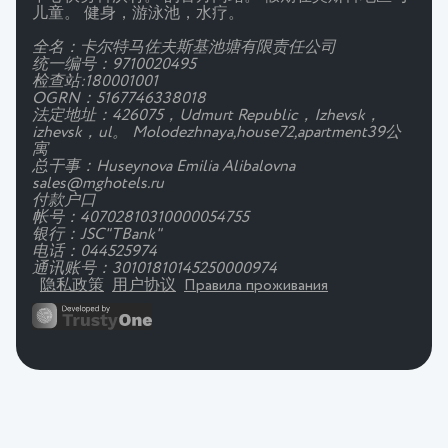
儿童。 健身，游泳池，水疗。
全名：卡尔特马佐夫斯基池塘有限责任公司
统一编号：9710020495
检查站:180001001
OGRN：5167746338018
法定地址：426075，Udmurt Republic，Izhevsk，
izhevsk，ul。 Molodezhnaya,house72,apartment39公
寓
总干事：Huseynova Emilia Alibalovna
sales@mghotels.ru
付款户口
帐号：40702810310000054755
银行：JSC"TBank"
电话：044525974
通讯账号：30101810145250000974
隐私政策
用户协议
Правила проживания