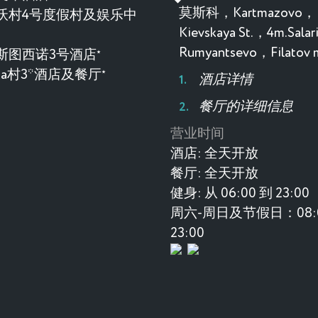
莫斯科，Kartmazovo，
沃村4号度假村及娱乐中
Kievskaya St.，4m.Sala
Rumyantsevo，Filatov
斯图西诺3号酒店
★
evka村3*酒店及餐厅
★
酒店详情
餐厅的详细信息
营业时间
酒店:
全天开放
餐厅:
全天开放
健身:
从 06:00 到 23:00
周六-周日及节假日：08:0
23:00