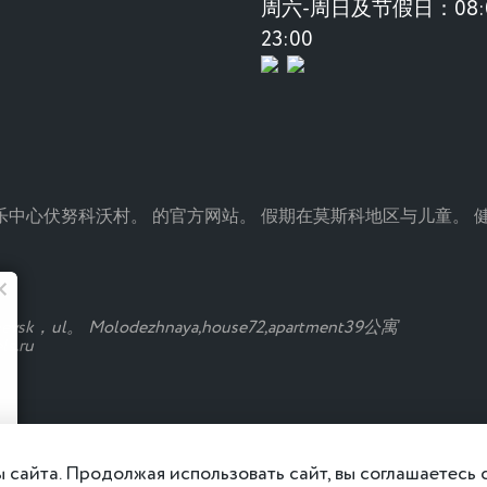
周六-周日及节假日：08:0
23:00
age是一个度假村和娱乐中心伏努科沃村。 的官方网站。 假期在莫斯科地区与儿
猴子的夏天
sk，ul。 Molodezhnaya,house72,apartment39公寓
s.ru
新鲜的沙拉，okroshka和鸡尾酒已经
在"Manki"
 сайта. Продолжая использовать сайт, вы соглашаетесь
更详细