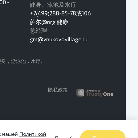
0 -
健身、泳池及水疗
+7(499)288-85-78或106
萨尔@nrg.健康
总经理
gm@vnukovovillage.ru
童。 健身，游泳池，水疗。
日本菜单？
隐私政策
日本比看起来更近
猴子餐厅的新菜单
 с нашей
Политикой
更详细