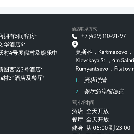
酒店联系方式
店拥有5间客房
+7 (499) 110-91-97
★
文华酒店4
★
莫斯科，Kartmazovo，
沃村4号度假村及娱乐中
Kievskaya St.，4m.Sala
Rumyantsevo，Filatov
斯图西诺3号酒店
★
evka村3*酒店及餐厅
★
酒店详情
餐厅的详细信息
营业时间
酒店:
全天开放
餐厅:
全天开放
健身:
从 06:00 到 23:00