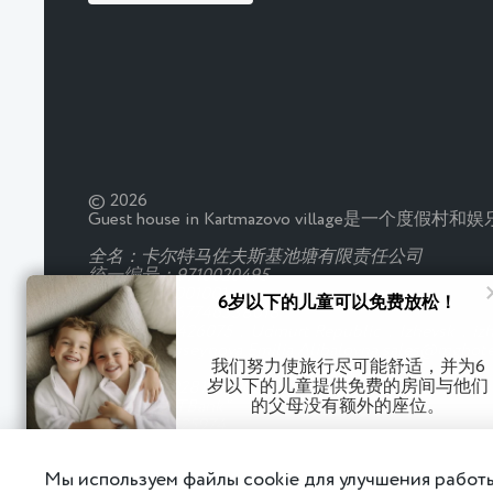
© 2026
Guest house in Kartmazovo vill
全名：卡尔特马佐夫斯基池塘有限责任公司
统一编号：9710020495
检查站:180001001
6岁以下的儿童可以免费放松！
OGRN：5167746338018
法定地址：426075，Udmurt Republic，Izhevsk，izhev
总干事：Huseynova Emilia Alibalovna sales@mghotel
我们努力使旅行尽可能舒适，并为6
付款户口
岁以下的儿童提供免费的房间与他们
帐号：40702810310000054755
银行：JSC"TBank"
的父母没有额外的座位。
电话：044525974
通讯账号：30101810145250000974
用户协议
Правила проживания
Мы используем файлы cookie для улучшения работы
更详细