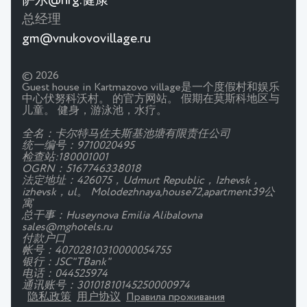
萨尔@nrg.健康
总经理
gm@vnukovovillage.ru
© 2026
Guest house in Kartmazovo village是一个度假村和娱乐
中心伏努科沃村。 的官方网站。 假期在莫斯科地区与
儿童。 健身，游泳池，水疗。
全名：卡尔特马佐夫斯基池塘有限责任公司
统一编号：9710020495
检查站:180001001
OGRN：5167746338018
法定地址：426075，Udmurt Republic，Izhevsk，
izhevsk，ul。 Molodezhnaya,house72,apartment39公
寓
总干事：Huseynova Emilia Alibalovna
sales@mghotels.ru
付款户口
帐号：40702810310000054755
银行：JSC"TBank"
电话：044525974
通讯账号：30101810145250000974
隐私政策
用户协议
Правила проживания