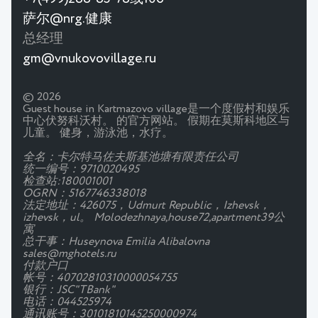
萨尔@nrg.健康
总经理
gm@vnukovovillage.ru
© 2026
Guest house in Kartmazovo village是一个度假村和娱乐
中心伏努科沃村。 的官方网站。 假期在莫斯科地区与
儿童。 健身，游泳池，水疗。
全名：卡尔特马佐夫斯基池塘有限责任公司
统一编号：9710020495
检查站:180001001
OGRN：5167746338018
法定地址：426075，Udmurt Republic，Izhevsk，
izhevsk，ul。 Molodezhnaya,house72,apartment39公
寓
总干事：Huseynova Emilia Alibalovna
sales@mghotels.ru
付款户口
帐号：40702810310000054755
银行：JSC"TBank"
电话：044525974
通讯账号：30101810145250000974