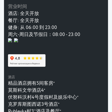
营业时间
酒店:
全天开放
餐厅:
全天开放
健身:
从 06:00 到 23:00
周六-周日及节假日：08:00 - 23:00
酒店
精品酒店拥有5间客房
★
莫斯科文华酒店4
★
伏努科沃村4号度假村及娱乐中心
★
克罗库斯图西诺3号酒店
★
Rublevka村3*酒店及餐厅
★