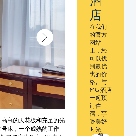
酒
店
在我们
的官方
网站
上，您
可以找
到最优
惠的价
格。与
MG 酒店
一起预
订住
宿，享
 高高的天花板和充足的光
受美好
大号床，一个成熟的工作
时光。
预