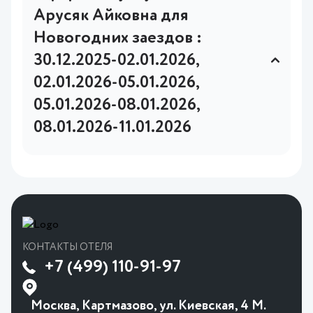
Арусяк Айковна для
Новогодних заездов :
30.12.2025-02.01.2026,
02.01.2026-05.01.2026,
05.01.2026-08.01.2026,
08.01.2026-11.01.2026
Услуги и Оплата: Заказ услуг,
предлагаемых ИП Гедакян Арусяк
Айковна для Новогодних заездов,
осуществляется посредством оплаты
через выставленные счета и QR-коды,
размещенные на нашем сайте. Оплата
КОНТАКТЫ ОТЕЛЯ
считается подтверждением Вашего
+7 (499) 110-91-97
согласия с условиями настоящей оферты.
Тарифы: Обращаем Ваше внимание, что
Москва, Картмазово, ул. Киевская, 4 М.