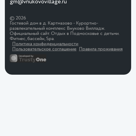
gm@vnukovovillage.ru
© 2026
Гостевой дом в д. Картмазово - Курортно-
развлекательный комплекс Внуково Вилладж.
Официальный сайт. Отдых в Подмосковье с детьми.
Фитнес, бассейн, Spa.
Политика конфиденциальности
Пользовательское соглашение
Правила проживания