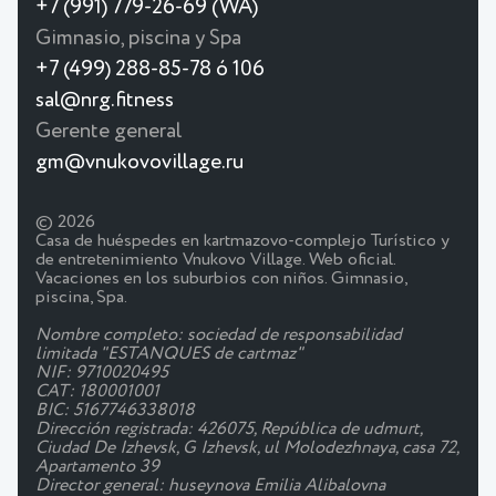
+7 (991) 779-26-69 (WA)
Gimnasio, piscina y Spa
+7 (499) 288-85-78 ó 106
sal@nrg.fitness
Gerente general
gm@vnukovovillage.ru
© 2026
Casa de huéspedes en kartmazovo-complejo Turístico y
de entretenimiento Vnukovo Village. Web oficial.
Vacaciones en los suburbios con niños. Gimnasio,
piscina, Spa.
Nombre completo: sociedad de responsabilidad
limitada "ESTANQUES de cartmaz"
NIF: 9710020495
CAT: 180001001
BIC: 5167746338018
Dirección registrada: 426075, República de udmurt,
Ciudad De Izhevsk, G Izhevsk, ul Molodezhnaya, casa 72,
Apartamento 39
Director general: huseynova Emilia Alibalovna