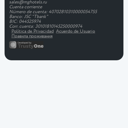
sales@mghotels.ru
Cuenta corriente
Número de cuenta: 40702810310000054755
Banco: JSC "Tbank"
BIC: 044525974
Corr. cuenta: 30101810145250000974
Política de Privacidad
Acuerdo de Usuario
Правила проживания