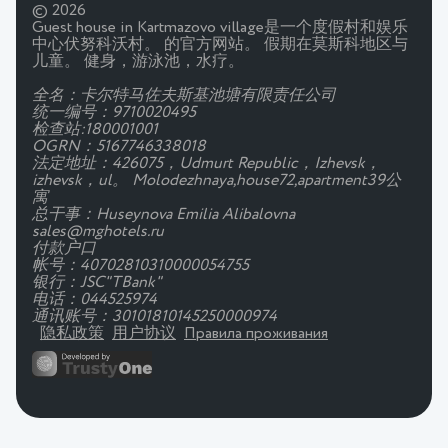
© 2026
Guest house in Kartmazovo village是一个度假村和娱乐
中心伏努科沃村。 的官方网站。 假期在莫斯科地区与
儿童。 健身，游泳池，水疗。
全名：卡尔特马佐夫斯基池塘有限责任公司
统一编号：9710020495
检查站:180001001
OGRN：5167746338018
法定地址：426075，Udmurt Republic，Izhevsk，
izhevsk，ul。 Molodezhnaya,house72,apartment39公
寓
总干事：Huseynova Emilia Alibalovna
sales@mghotels.ru
付款户口
帐号：40702810310000054755
银行：JSC"TBank"
电话：044525974
通讯账号：30101810145250000974
隐私政策
用户协议
Правила проживания