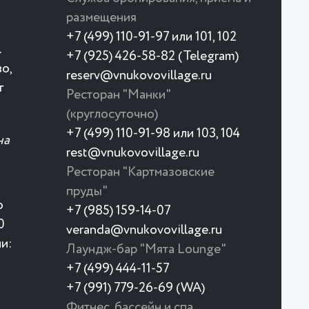
размещения
+7 (499) 110-91-97 или 101, 102
.
+7 (925) 426-58-82 (Telegram)
о,
reserv@vnukovovillage.ru
г
Ресторан "Манки"
(круглосуточно)
+7 (499) 110-91-98 или 103, 104
на
rest@vnukovovillage.ru
Ресторан "Картмазовские
пруды"
о
+7 (985) 159-14-07
0
veranda@vnukovovillage.ru
и:
Лаундж-бар "Мята Lounge"
+7 (499) 444-11-57
+7 (991) 779-26-69 (WA)
Фитнес, бассейн и спа