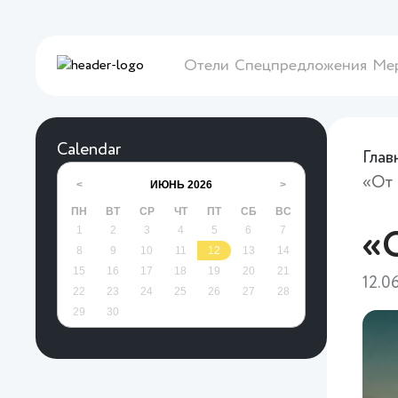
Отели
Спецпредложения
Ме
Calendar
Глав
«От 
ИЮНЬ
2026
<
>
ПН
ВТ
СР
ЧТ
ПТ
СБ
ВС
1
2
3
4
5
6
7
«О
8
9
10
11
12
13
14
15
16
17
18
19
20
21
12.0
22
23
24
25
26
27
28
29
30