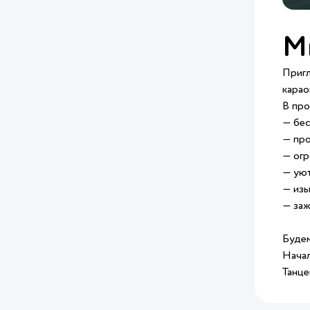
Ми
Пригл
карао
В про
— бес
— про
— огр
— уют
— изы
— заж
Будем
Начал
Танце