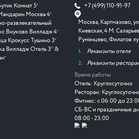
утик Комнат 5
+7 (499) 110-91-97
★
Мандарин Москва 4
★
Москва, Картмазово, ул
но-развлекательный
Киевская, 4 М. Саларьев
кс Внуково Вилладж 4
★
Румянцево, Филатов лу
ица Крокусc Тушино 3
★
ка Вилладж Отель 3* &
Реквизиты отеля
ан
★
Реквизиты рестора
Время работы
Отель:
Круглосуточно
Ресторан:
Круглосуточн
Фитнес:
с 06:00 до 23:0
СБ-ВС и праздничные дн
08:00 - 23:00