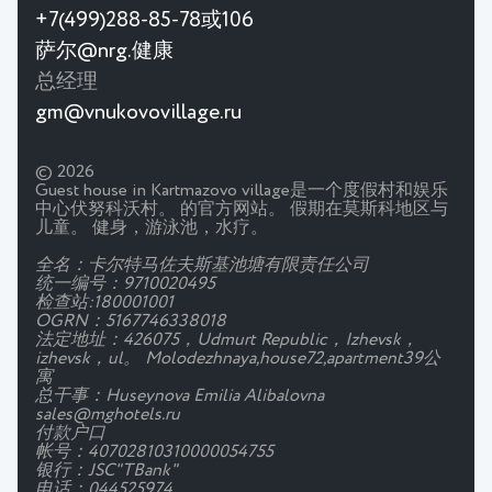
+7(499)288-85-78或106
萨尔@nrg.健康
总经理
gm@vnukovovillage.ru
© 2026
Guest house in Kartmazovo village是一个度假村和娱乐
中心伏努科沃村。 的官方网站。 假期在莫斯科地区与
儿童。 健身，游泳池，水疗。
全名：卡尔特马佐夫斯基池塘有限责任公司
统一编号：9710020495
检查站:180001001
OGRN：5167746338018
法定地址：426075，Udmurt Republic，Izhevsk，
izhevsk，ul。 Molodezhnaya,house72,apartment39公
寓
总干事：Huseynova Emilia Alibalovna
sales@mghotels.ru
付款户口
帐号：40702810310000054755
银行：JSC"TBank"
电话：044525974