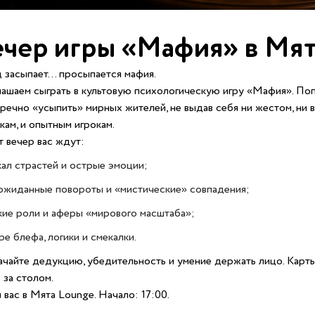
ечер игры «Мафия» в Мят
 засыпает… просыпается мафия.
ашаем сыграть в культовую психологическую игру «Мафия». Поп
речно «усыпить» мирных жителей, не выдав себя ни жестом, ни 
кам, и опытным игрокам.
т вечер вас ждут:
кал страстей и острые эмоции;
ожиданные повороты и «мистические» совпадения;
кие роли и аферы «мирового масштаба»;
ре блефа, логики и смекалки.
чайте дедукцию, убедительность и умение держать лицо. Карты 
 за столом.
вас в Мята Lounge. Начало: 17:00.