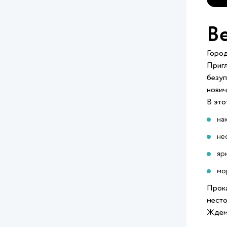
В
Город
Пригл
безуп
нович
В это
на
не
яр
мо
Прока
место
Ждём 