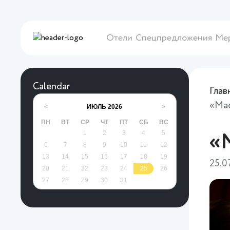
Отели
Спецпредложения
Ме
Calendar
Глав
«Маф
ИЮЛЬ
2026
<
>
ПН
ВТ
СР
ЧТ
ПТ
СБ
ВС
1
2
3
4
5
«М
6
7
8
9
10
11
12
13
14
15
16
17
18
19
25.0
20
21
22
23
24
25
26
27
28
29
30
31