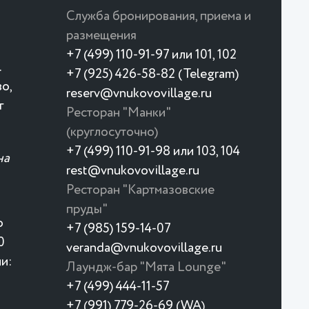
Служба бронирования, приема и
размещения
+7 (499) 110-91-97 или 101, 102
.
+7 (925) 426-58-82 (Telegram)
о,
reserv@vnukovovillage.ru
г
Ресторан "Манки"
(круглосуточно)
+7 (499) 110-91-98 или 103, 104
на
rest@vnukovovillage.ru
Ресторан "Картмазовские
пруды"
о
+7 (985) 159-14-07
0
veranda@vnukovovillage.ru
и:
Лаундж-бар "Мята Lounge"
+7 (499) 444-11-57
+7 (991) 779-26-69 (WA)