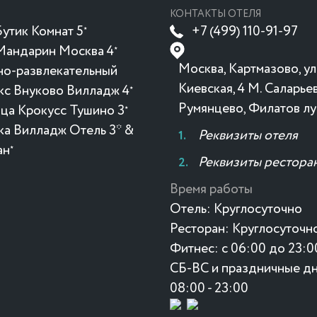
КОНТАКТЫ ОТЕЛЯ
утик Комнат 5
+7 (499) 110-91-97
★
Мандарин Москва 4
★
Москва, Картмазово, ул
но-развлекательный
Киевская, 4 М. Саларьев
кс Внуково Вилладж 4
★
Румянцево, Филатов лу
ица Крокусc Тушино 3
★
ка Вилладж Отель 3* &
Реквизиты отеля
ан
★
Реквизиты рестора
Время работы
Отель:
Круглосуточно
Ресторан:
Круглосуточн
Фитнес:
с 06:00 до 23:0
СБ-ВС и праздничные дн
08:00 - 23:00