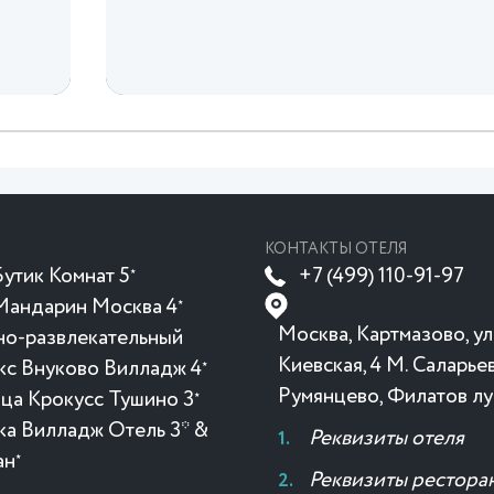
КОНТАКТЫ ОТЕЛЯ
утик Комнат 5
+7 (499) 110-91-97
★
Мандарин Москва 4
★
Москва, Картмазово, ул
но-развлекательный
Киевская, 4 М. Саларьев
кс Внуково Вилладж 4
★
Румянцево, Филатов лу
ица Крокусc Тушино 3
★
ка Вилладж Отель 3* &
Реквизиты отеля
ан
★
Реквизиты рестора