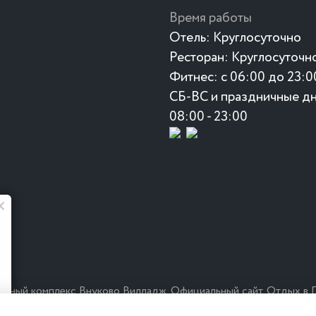
Время работы
Отель:
Круглосуточно
Ресторан:
Круглосуточн
Фитнес:
с 06:00 до 23:0
СБ-ВС и праздничные дн
08:00 - 23:00
Лето в "Манки" 🥗 🍉
Свежие салаты, окрошка и коктейли
уже в "Манки"
тельный комплекс Внуково Вилладж. Официальный сайт. Отдых в 
соглашение
Правила проживания