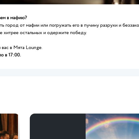
аем в мафию?
ть город от мафии или погружать его в пучину разрухи и беззако
е хитрее остальных и одержите победу.
вас в Мята Lounge.
о в 17:00.