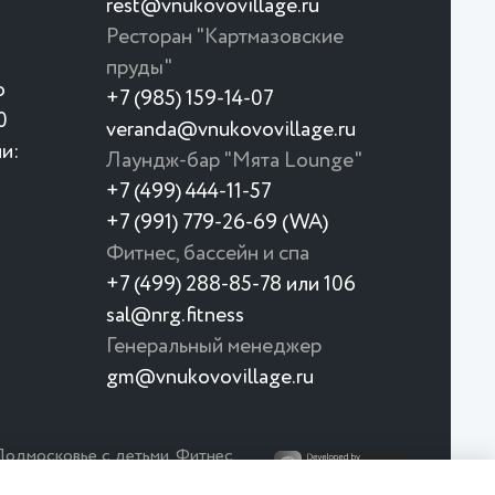
rest@vnukovovillage.ru
Ресторан "Картмазовские
пруды"
о
+7 (985) 159-14-07
0
veranda@vnukovovillage.ru
и:
Лаундж-бар "Мята Lounge"
+7 (499) 444-11-57
+7 (991) 779-26-69 (WA)
Фитнес, бассейн и спа
+7 (499) 288-85-78 или 106
sal@nrg.fitness
Японское меню 🍣 🍱 🥢
Генеральный менеджер
gm@vnukovovillage.ru
Япония ближе, чем кажется
Новое меню в ресторан «Манки»
Подмосковье с детьми. Фитнес,