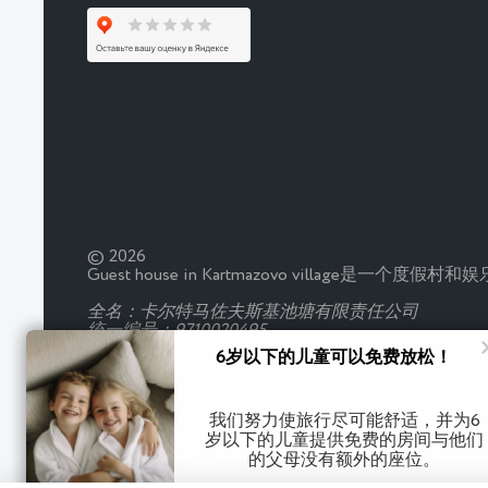
© 2026
Guest house in Kartmazovo vill
全名：卡尔特马佐夫斯基池塘有限责任公司
统一编号：9710020495
检查站:180001001
6岁以下的儿童可以免费放松！
OGRN：5167746338018
法定地址：426075，Udmurt Republic，Izhevsk，izhev
总干事：Huseynova Emilia Alibalovna sales@mghotel
我们努力使旅行尽可能舒适，并为6
付款户口
岁以下的儿童提供免费的房间与他们
帐号：40702810310000054755
银行：JSC"TBank"
的父母没有额外的座位。
电话：044525974