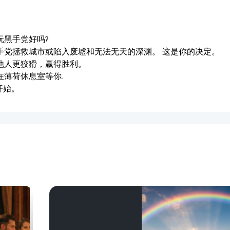
玩黑手党好吗?
手党拯救城市或陷入废墟和无法无天的深渊。 这是你的决定。
他人更狡猾，赢得胜利。
在薄荷休息室等你.
开始。