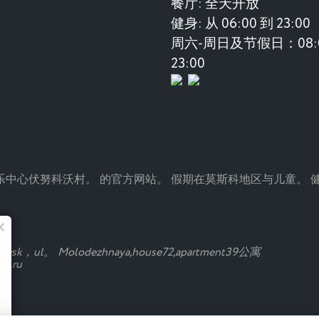
餐厅:
全天开放
健身:
从 06:00 到 23:00
周六-周日及节假日：08:0
23:00
age是一个度假村和娱乐中心伏努科沃村。 的官方网站。 假期在莫斯科地区与儿
猴子的夏天
sk，ul。 Molodezhnaya,house72,apartment39公寓
s.ru
新鲜的沙拉，okroshka和鸡尾酒已经
在"Manki"