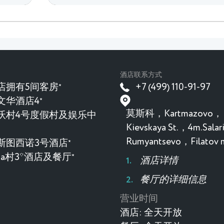
酒店联系方式
店拥有5间客房
+7 (499) 110-91-97
★
文华酒店4
★
莫斯科，Kartmazovo，
沃村4号度假村及娱乐中
Kievskaya St.，4m.Sala
Rumyantsevo，Filatov
斯图西诺3号酒店
★
evka村3*酒店及餐厅
★
酒店详情
餐厅的详细信息
营业时间
酒店:
全天开放