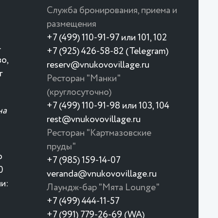
Служба бронирования, приема и
размещения
+7 (499) 110-91-97 или 101, 102
.
+7 (925) 426-58-82 (Telegram)
о,
reserv@vnukovovillage.ru
г
Ресторан "Манки"
(круглосуточно)
+7 (499) 110-91-98 или 103, 104
на
rest@vnukovovillage.ru
Ресторан "Картмазовские
пруды"
о
+7 (985) 159-14-07
0
veranda@vnukovovillage.ru
и:
Лаундж-бар "Мята Lounge"
+7 (499) 444-11-57
+7 (991) 779-26-69 (WA)