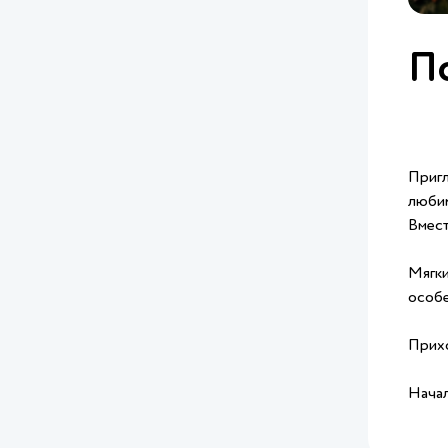
По
Пригл
люби
Вмест
Мягки
особе
Прихо
Начал