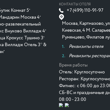
КОНТАКТЫ ОТЕЛЯ
утик Комнат 5
+7 (499) 110-91-97
★
Мандарин Москва 4
★
Москва, Картмазово, ул
но-развлекательный
Киевская, 4 М. Саларьев
кс Внуково Вилладж 4
★
Румянцево, Филатов лу
ица Крокусc Тушино 3
★
ка Вилладж Отель 3* &
Реквизиты отеля
ан
★
Реквизиты рестора
Время работы
Отель:
Круглосуточно
Ресторан:
Круглосуточн
Фитнес:
с 06:00 до 23:0
СБ-ВС и праздничные дн
08:00 - 23:00