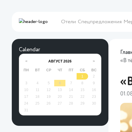
Отели
Спецпредложения
Ме
Calendar
Глав
«В т
АВГУСТ
2026
<
>
ПН
ВТ
СР
ЧТ
ПТ
СБ
ВС
1
2
«В
3
4
5
6
7
8
9
10
11
12
13
14
15
16
01.0
17
18
19
20
21
22
23
24
25
26
27
28
29
30
31