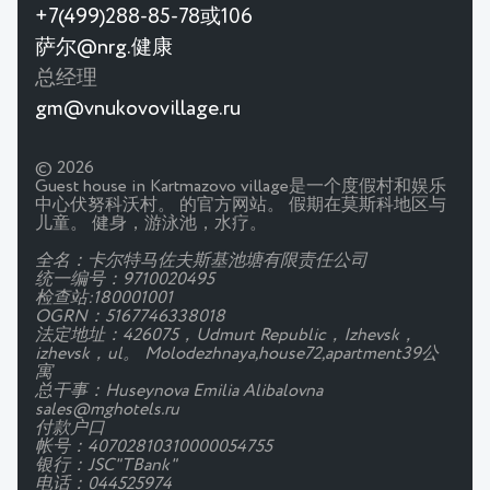
+7(499)288-85-78或106
萨尔@nrg.健康
总经理
gm@vnukovovillage.ru
© 2026
Guest house in Kartmazovo village是一个度假村和娱乐
中心伏努科沃村。 的官方网站。 假期在莫斯科地区与
儿童。 健身，游泳池，水疗。
全名：卡尔特马佐夫斯基池塘有限责任公司
统一编号：9710020495
检查站:180001001
OGRN：5167746338018
法定地址：426075，Udmurt Republic，Izhevsk，
izhevsk，ul。 Molodezhnaya,house72,apartment39公
寓
总干事：Huseynova Emilia Alibalovna
sales@mghotels.ru
付款户口
帐号：40702810310000054755
银行：JSC"TBank"
电话：044525974