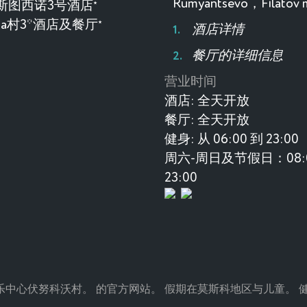
Rumyantsevo，Filatov
斯图西诺3号酒店
★
evka村3*酒店及餐厅
★
酒店详情
餐厅的详细信息
营业时间
酒店:
全天开放
餐厅:
全天开放
健身:
从 06:00 到 23:00
周六-周日及节假日：08:0
23:00
age是一个度假村和娱乐中心伏努科沃村。 的官方网站。 假期在莫斯科地区与儿