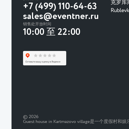
克罗库
+7 (499) 110-64-63
Rubl
sales@eventner.ru
销售处开放时间
10:00 至 22:00
© 2026
Guest house in Kartmazovo vill