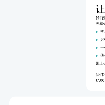
让
我们
等着
季
兴
一
薄
带上
我们
17:0