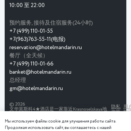
10:00 至 22:00
预约服务, 接待及住宿服务(24小时)
+7 (499) 110-01-55
+7(963)763-55-11(电报)
reservation@hotelmandarin.ru
餐厅（全天候）
+7 (499) 110-01-66
banket@hotelmandarin.ru
总经理
gm@hotelmandarin.ru
© 2026
隐私
用
文华莫斯科4★酒店是一家靠近Krasnoselskaya地
政策
协
铁站的酒店。 宽敞的客房，餐厅，会议厅。
Мы используем файлы cookie для улучшения работы сайта.
Продолжая использовать сайт, вы соглашаетесь с нашей