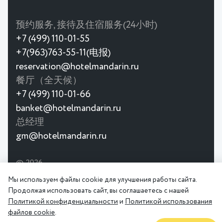
预约服务, 接待及住宿服务(24小时)
+7 (499) 110-01-55
+7(963)763-55-11(电报)
reservation@hotelmandarin.ru
餐厅（全天候）
+7 (499) 110-01-66
banket@hotelmandarin.ru
总经理
gm@hotelmandarin.ru
© 2026
隐私
用
文华莫斯科4★酒店是一家靠近Krasnoselskaya地
政策
协
铁站的酒店。 宽敞的客房，餐厅，会议厅。
Мы используем файлы cookie для улучшения работы сайта.
Продолжая использовать сайт, вы соглашаетесь с нашей
Политикой конфиденциальности
и
Политикой использования
файлов cookie
.