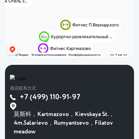
酒店联系方式
+7 (499) 110-91-97
莫斯科，Kartmazovo，Kievskaya St.，
4m.Salarievo，Rumyantsevo，Filatov
meadow