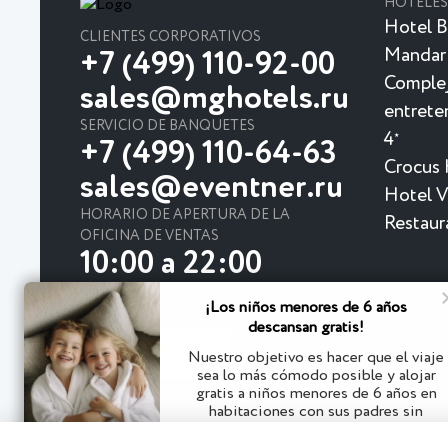
HOTELES
Hotel B
CLIENTES CORPORATIVOS
Mandar
+7 (499) 110-92-00
Complej
sales@mghotels.ru
entrete
SERVICIO DE BANQUETES
4
★
+7 (499) 110-64-63
Crocus 
sales@eventner.ru
Hotel Vi
HORARIO DE APERTURA DE LA
Restaur
OFICINA DE VENTAS
10:00 a 22:00
¡Los niños menores de 6 años
descansan gratis!
Nuestro objetivo es hacer que el viaje
sea lo más cómodo posible y alojar
gratis a niños menores de 6 años en
habitaciones con sus padres sin
© 2026
espacio adicional
Hotel Mandarin Moscú 4★ - hotel cerca de la estación 