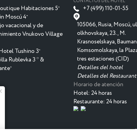
CONTACTOS DEL HOTEL
outique Habitaciones 5
+7 (499) 110-01-55
★
in Moscú 4
★
105066, Rusia, Moscú, ul
o vacacional y de
olkhovskaya, 23., M.
nimiento Vnukovo Village
Krasnoselskaya, Bauman
Komsomolskaya, la Plaza
Hotel Tushino 3
★
tres estaciones (CID)
lla Rublevka 3 * &
Detalles del hotel
ante
★
Detalles del Restaurant
Horario de atención
Hotel:
24 horas
Muy pronto hará calor aquí
Restaurante:
24 horas
Un nuevo complejo termal para
aquellos que les gusta relajarse con
placer
P
de metro Krasnoselskaya. Amplias habitaciones, Restaurante,
P