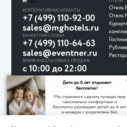
ОТЕЛИ
Отель Б
КОРПОРАТИВНЫЕ КЛИЕНТЫ
Отель 
+7 (499) 110-92-00
Курорт
sales@mghotels.ru
компле
БАНКЕТНАЯ СЛУЖБА
Гостин
+7 (499) 110-64-63
Рублев
sales@eventner.ru
Рестор
ВРЕМЯ РАБОТЫ ОФИСА ПРОДАЖ
с 10:00 до 22:00
Дети до 6 лет отдыхают
бесплатно!
Мы стремимся сделать путешествие
максимально комфортным и
бесплатно размещаем детей до 6 лет
в номерах с родителями без
© 2026
дополнительного места
Отель Мандарин Москва 4★ - гостиница рядом с ме
ресторан, конференц-зал.