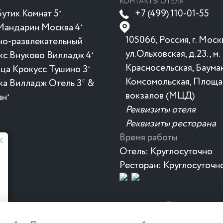
КОНТАКТЫ ОТЕЛЯ
утик Комнат 5
+7 (499) 110-01-55
★
Мандарин Москва 4
★
105066, Россия, г. Моск
но-развлекательный
ул.Ольховская, д.23., м.
кс Внуково Вилладж 4
★
Красносельская, Бауман
ица Крокусc Тушино 3
★
Комсомольская, Площа
ка Вилладж Отель 3* &
вокзалов (МЦД)
ан
★
Реквизиты отеля
Реквизиты ресторана
Время работы
Совсем скоро здесь будет жарко
Отель:
Круглосуточно
Ресторан:
Круглосуточн
Новый термальный комплекс для тех,
кто любит отдыхать с удовольствием
Политика
тро Красносельская. Просторные номера,
конфиденциаль