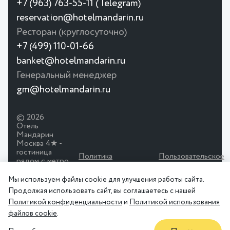
+7 (963) 763-55-11 (Telegram)
reservation@hotelmandarin.ru
Ресторан (круглосуточно)
+7 (499) 110-01-66
banket@hotelmandarin.ru
Генеральный менеджер
gm@hotelmandarin.ru
© 2026
Отель
Мандарин
Москва 4★ -
гостиница
Политика
Пользовательское
рядом с метро
конфиденциальности
соглашение
Красносельская.
Просторные
Мы используем файлы cookie для улучшения работы сайта.
номера,
Продолжая использовать сайт, вы соглашаетесь с нашей
ресторан,
Политикой конфиденциальности
и
Политикой использования
конференц-зал.
файлов cookie
.