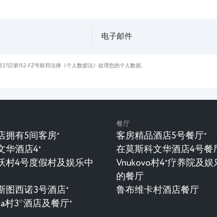
月27日第152-FZ号联邦法律《个人数据法》处理您的个人数据。
餐厅
店拥有5间客房
客房精品酒店5号餐厅
★
★
文华酒店4
在莫斯科文华酒店4号餐
★
沃村4号度假村及娱乐中
Vnukovo村4
疗养院及娱
★
的餐厅
斯图西诺3号酒店
鲁布维卡村酒店餐厅
★
evka村3*酒店及餐厅
★