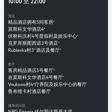
10:00 至 22:00
酒店
精品酒店拥有5间客房
★
莫斯科文华酒店4
★
伏努科沃村4号度假村及娱乐中心
★
克罗库斯图西诺3号酒店
★
Rublevka村3*酒店及餐厅
★
餐厅
客房精品酒店5号餐厅
★
在莫斯科文华酒店4号餐厅
★
Vnukovo村4
疗养院及娱乐中心的餐厅
★
鲁布维卡村酒店餐厅
健身俱乐部
NRG Fitness 伏尔那达斯基大道