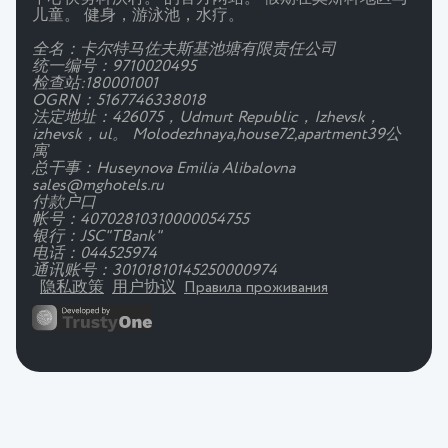
儿童。 健身，游泳池，水疗。
全名：卡尔特马佐夫斯基池塘有限责任公司
统一编号：9710020495
检查站:180001001
OGRN：5167746338018
法定地址：426075，Udmurt Republic，Izhevsk，
izhevsk，ul。 Molodezhnaya,house72,apartment39公
寓
总干事：Huseynova Emilia Alibalovna
sales@mghotels.ru
付款户口
帐号：40702810310000054755
银行：JSC"TBank"
电话：044525974
通讯账号：30101810145250000974
隐私政策
用户协议
Правила проживания