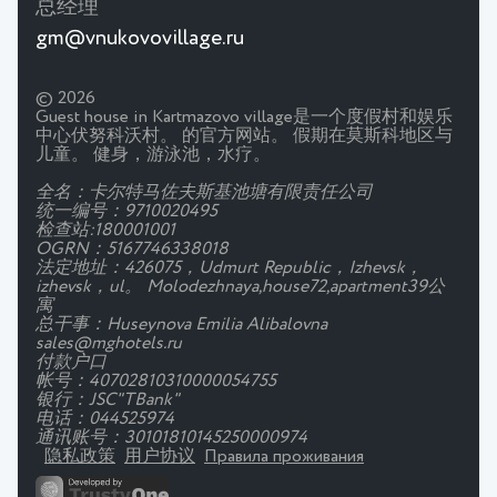
总经理
gm@vnukovovillage.ru
© 2026
Guest house in Kartmazovo village是一个度假村和娱乐
中心伏努科沃村。 的官方网站。 假期在莫斯科地区与
儿童。 健身，游泳池，水疗。
全名：卡尔特马佐夫斯基池塘有限责任公司
统一编号：9710020495
检查站:180001001
OGRN：5167746338018
法定地址：426075，Udmurt Republic，Izhevsk，
izhevsk，ul。 Molodezhnaya,house72,apartment39公
寓
总干事：Huseynova Emilia Alibalovna
sales@mghotels.ru
付款户口
帐号：40702810310000054755
银行：JSC"TBank"
电话：044525974
通讯账号：30101810145250000974
隐私政策
用户协议
Правила проживания