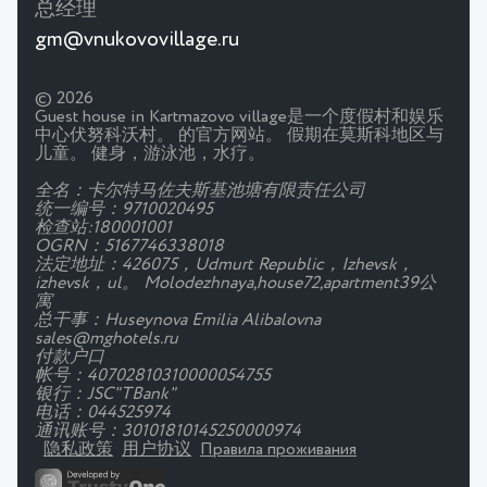
总经理
gm@vnukovovillage.ru
© 2026
Guest house in Kartmazovo village是一个度假村和娱乐
中心伏努科沃村。 的官方网站。 假期在莫斯科地区与
儿童。 健身，游泳池，水疗。
全名：卡尔特马佐夫斯基池塘有限责任公司
统一编号：9710020495
检查站:180001001
OGRN：5167746338018
法定地址：426075，Udmurt Republic，Izhevsk，
izhevsk，ul。 Molodezhnaya,house72,apartment39公
寓
总干事：Huseynova Emilia Alibalovna
sales@mghotels.ru
付款户口
帐号：40702810310000054755
银行：JSC"TBank"
电话：044525974
通讯账号：30101810145250000974
隐私政策
用户协议
Правила проживания