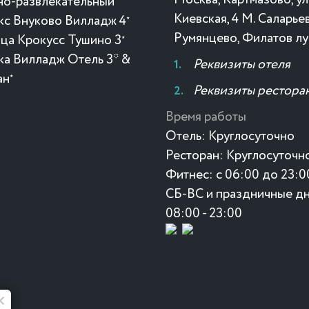
но-развлекательный
Киевская, 4 М. Саларьев
кс Внуково Вилладж 4
★
Румянцево, Филатов лу
ица Крокусc Тушино 3
★
ка Вилладж Отель 3* &
Реквизиты отеля
ан
★
Реквизиты рестора
Время работы
Отель:
Круглосуточно
Ресторан:
Круглосуточн
Фитнес:
с 06:00 до 23:0
СБ-ВС и праздничные дн
08:00 - 23:00
Лето в "Манки" 🥗 🍉