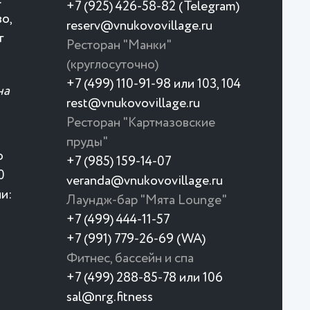
+7 (925) 426-58-82 (Telegram)
о,
reserv@vnukovovillage.ru
г
Ресторан "Манки"
(круглосуточно)
+7 (499) 110-91-98 или 103, 104
на
rest@vnukovovillage.ru
Ресторан "Картмазовские
пруды"
о
+7 (985) 159-14-07
0
veranda@vnukovovillage.ru
и:
Лаундж-бар "Мята Lounge"
+7 (499) 444-11-57
+7 (991) 779-26-69 (WA)
Фитнес, бассейн и спа
+7 (499) 288-85-78 или 106
sal@nrg.fitness
Японское меню 🍣 🍱 🥢