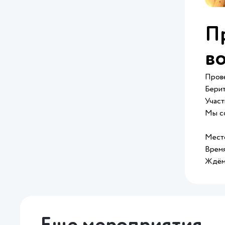
Пр
во
Прове
Берит
Участ
Мы сф
Мест
Время
Ждём 