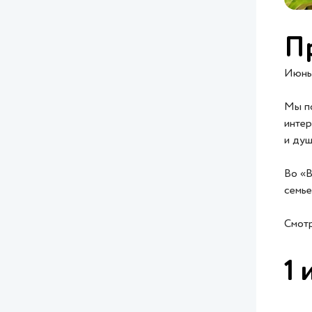
Пр
Июнь 
Мы по
интер
и душ
Во «В
семье
Смотр
1 