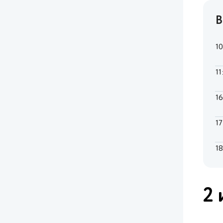
В
1
11
1
1
1
2 