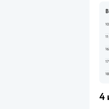
В
1
11
1
1
1
4 