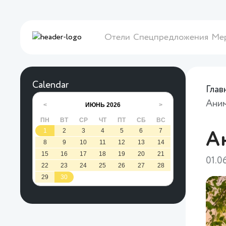
Отели
Спецпредложения
Ме
Calendar
Глав
Аним
ИЮНЬ
2026
<
>
ПН
ВТ
СР
ЧТ
ПТ
СБ
ВС
1
2
3
4
5
6
7
А
8
9
10
11
12
13
14
15
16
17
18
19
20
21
01.0
22
23
24
25
26
27
28
29
30