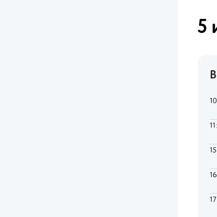
5 
В
1
11
1
1
1