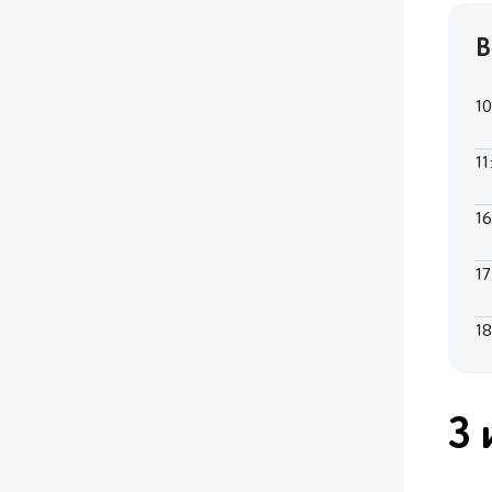
В
1
11
1
1
1
3 