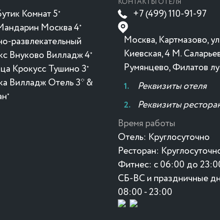
КОНТАКТЫ ОТЕЛЯ
утик Комнат 5
+7 (499) 110-91-97
★
Мандарин Москва 4
★
Москва, Картмазово, ул
но-развлекательный
Киевская, 4 М. Саларьев
кс Внуково Вилладж 4
★
Румянцево, Филатов лу
ица Крокусc Тушино 3
★
ка Вилладж Отель 3* &
Реквизиты отеля
ан
★
Реквизиты рестора
Время работы
Отель:
Круглосуточно
Ресторан:
Круглосуточн
Фитнес:
с 06:00 до 23:0
СБ-ВС и праздничные дн
08:00 - 23:00