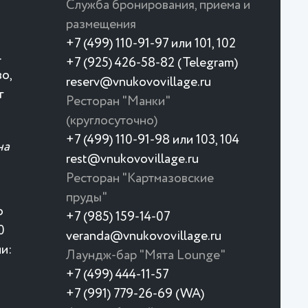
Служба бронирования, приема и
размещения
+7 (499) 110-91-97 или 101, 102
.
+7 (925) 426-58-82 (Telegram)
о,
reserv@vnukovovillage.ru
г
Ресторан "Манки"
(круглосуточно)
+7 (499) 110-91-98 или 103, 104
на
rest@vnukovovillage.ru
Ресторан "Картмазовские
пруды"
о
+7 (985) 159-14-07
0
veranda@vnukovovillage.ru
и:
Лаундж-бар "Мята Lounge"
+7 (499) 444-11-57
+7 (991) 779-26-69 (WA)