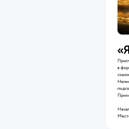
«Я
Пригл
в фор
сказо
Немно
подго
Прихо
Начал
Место