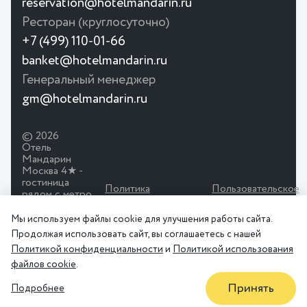
reservation@hotelmandarin.ru
Ресторан (круглосуточно)
+7 (499) 110-01-66
banket@hotelmandarin.ru
Генеральный менеджер
gm@hotelmandarin.ru
© 2026
Отель
Мандарин
Москва 4★ -
гостиница
Политика
Пользовательское
рядом с метро
конфиденциальности
соглашение
Красносельская.
Просторные
Мы используем файлы cookie для улучшения работы сайта.
номера,
Продолжая использовать сайт, вы соглашаетесь с нашей
ресторан,
Политикой конфиденциальности
и
Политикой использования
конференц-зал.
файлов cookie
.
Принять
Подробнее
АКЦИИ