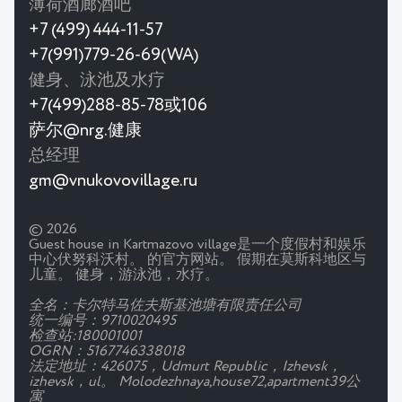
薄荷酒廊酒吧
+7 (499) 444-11-57
+7(991)779-26-69(WA)
健身、泳池及水疗
+7(499)288-85-78或106
萨尔@nrg.健康
总经理
gm@vnukovovillage.ru
© 2026
Guest house in Kartmazovo village是一个度假村和娱乐
中心伏努科沃村。 的官方网站。 假期在莫斯科地区与
儿童。 健身，游泳池，水疗。
全名：卡尔特马佐夫斯基池塘有限责任公司
统一编号：9710020495
检查站:180001001
OGRN：5167746338018
法定地址：426075，Udmurt Republic，Izhevsk，
izhevsk，ul。 Molodezhnaya,house72,apartment39公
寓