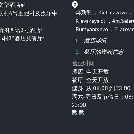
文华酒店4
★
莫斯科，Kartmazovo，
沃村4号度假村及娱乐中
Kievskaya St.，4m.Sala
Rumyantsevo，Filatov
斯图西诺3号酒店
★
evka村3*酒店及餐厅
★
酒店详情
餐厅的详细信息
营业时间
酒店:
全天开放
餐厅:
全天开放
健身:
从 06:00 到 23:00
周六-周日及节假日：08:0
23:00