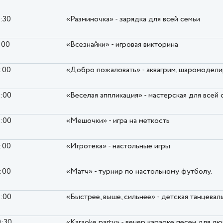
0:30
«Разминочка» - зарядка для всей семьи
:00
«Всезнайки» - игровая викторина
5:00
«Добро пожаловать» - аквагрим, шаромодел
6:00
«Веселая аппликация» - мастерская для всей 
6:00
«Мешочки» - игра на меткость
7:00
«Игротека» - настольные игры
7:00
«Матч» - турнир по настольному футболу.
8:00
«Быстрее, выше, сильнее» - детская танцевал
0:30
«Karaoke party» - вечер караоке песен для 