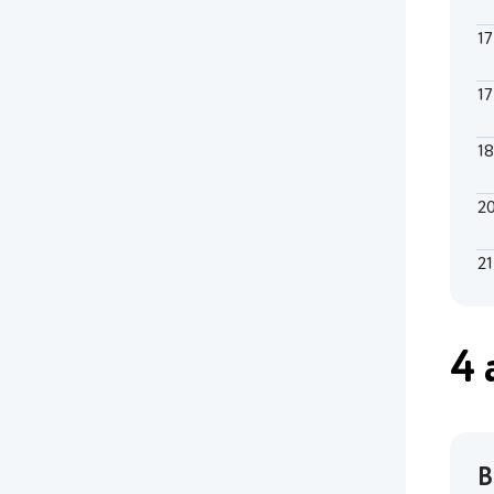
1
1
1
2
21
4 
В