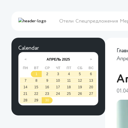
Отели
Спецпредложения
Ме
Calendar
Глав
Апре
АПРЕЛЬ
2025
<
>
ПН
ВТ
СР
ЧТ
ПТ
СБ
ВС
1
2
3
4
5
6
А
7
8
9
10
11
12
13
14
15
16
17
18
19
20
01.0
21
22
23
24
25
26
27
28
29
30