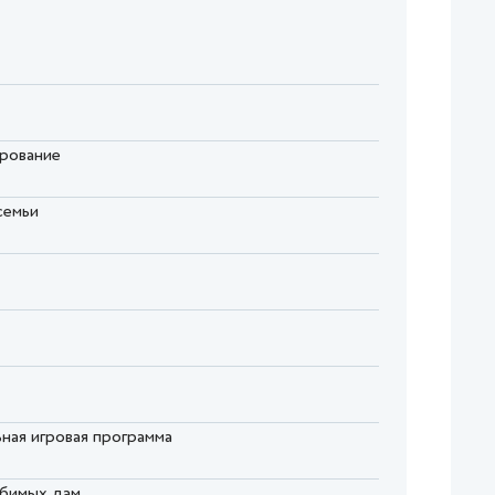
ирование
семьи
ьная игровая программа
любимых дам