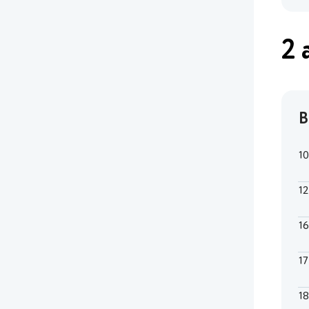
2 
В
1
1
1
1
1