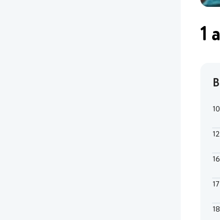
1 
В
1
1
1
1
1