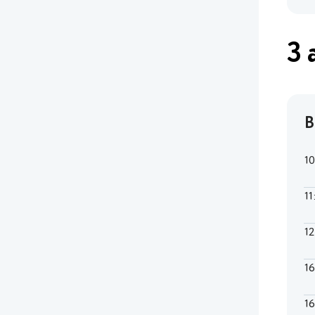
3 
В
1
11
1
1
1