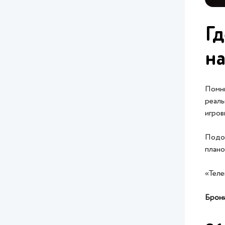
Гд
на
Помни
реаль
игров
Подой
плано
«Теле
Брони