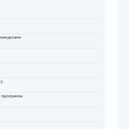
 конкурсами
су
я программа