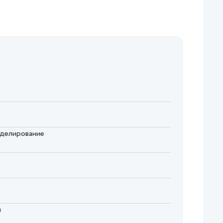
оделирование
я